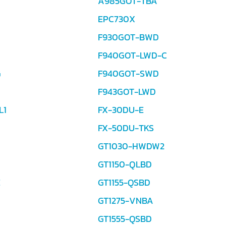
A985GOT-TBA
EPC730X
F930GOT-BWD
F940GOT-LWD-C
G
F940GOT-SWD
F943GOT-LWD
L1
FX-30DU-E
FX-50DU-TKS
GT1030-HWDW2
GT1150-QLBD
E
GT1155-QSBD
GT1275-VNBA
GT1555-QSBD