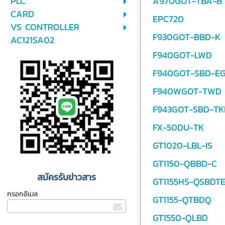
PLC
A970GOT-TBA-B
CARD
EPC720
VS CONTROLLER
F930GOT-BBD-K
AC121SA02
F940GOT-LWD
F940GOT-SBD-E
F940WGOT-TWD
F943GOT-SBD-TK
FX-50DU-TK
GT1020-LBL-IS
GT1150-QBBD-C
สมัครรับข่าวสาร
GT1155HS-QSBDT
กรอกอีเมล
GT1155-QTBDQ
GT1550-QLBD