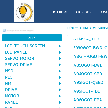
หน้าแรก
ติดต่อเรา
บริ
หน้าแรก
>
HMI
>
MITSUBISH
GT1455-QTBDE
LCD TOUCH SCREEN
F930GOT-BWD-C
LCD PANEL
A8GT-70GOT-EW
SERVO MOTOR
SERVO DRIVE
A850GOT-LWD
NSD
A940GOT-SBD
PLC
A951GOT-QSBD
HMI
DRIVE
A951GOT-TBD
MOTOR
A960GOT-EBA
PANEL