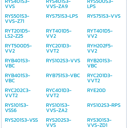
RYS401S3-
RYS401S3-
RYS500S3-
VVS
VVS-ZA9
LPS
RYS501S3-
RYS751S3-LPS
RYS751S3-VVS
VVS-Z71
RYT201D5-
RYT401D5-
RYT401D5-
LS2-Z25
VV2
VV2
RYT500D5-
RYC201D3-
RYH202F5-
VV2
VVT2
VV2
RYB401S3-
RYS102S3-VVS
RYB201S3-
VBC
VBC
RYB401S3-
RYB751S3-VBC
RYC201D3-
VBC
VVT2
RYC202C3-
RYC401D3-
RYE20D
VVT2
VVT2
RYS101S3-
RYS101S3-
RYS102S3-RPS
VSS6
VVS-ZA2
RYS201S3-VSS
RYS202S3-
RYS301S3-
VVS
VVS-ZD1