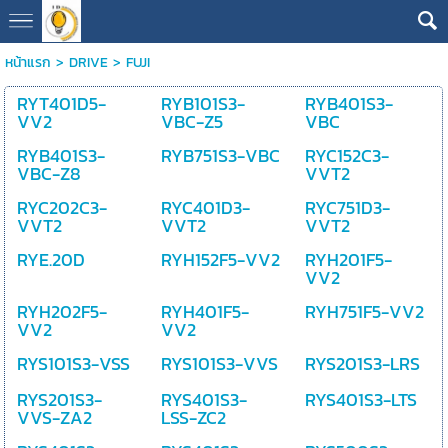
หน้าแรก
>
DRIVE
>
FUJI
RYT401D5-
RYB101S3-
RYB401S3-
VV2
VBC-Z5
VBC
RYB401S3-
RYB751S3-VBC
RYC152C3-
VBC-Z8
VVT2
RYC202C3-
RYC401D3-
RYC751D3-
VVT2
VVT2
VVT2
RYE.20D
RYH152F5-VV2
RYH201F5-
VV2
RYH202F5-
RYH401F5-
RYH751F5-VV2
VV2
VV2
RYS101S3-VSS
RYS101S3-VVS
RYS201S3-LRS
RYS201S3-
RYS401S3-
RYS401S3-LTS
VVS-ZA2
LSS-ZC2