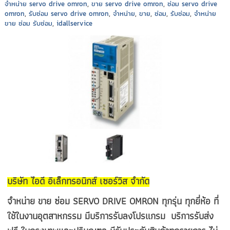
จำหน่าย servo drive omron
,
ขาย servo drive omron
,
ซ่อม servo drive
omron
,
รับซ่อม servo drive omron
,
จำหน่าย
,
ขาย
,
ซ่อม
,
รับซ่อม
,
จำหน่าย
ขาย ซ่อม รับซ่อม
,
idallservice
บริษัท ไอดี อิเล็กทรอนิกส์ เซอร์วิส จำกัด
จำหน่าย ขาย ซ่อม SERVO DRIVE OMRON ทุกรุ่น ทุกยี่ห้อ ที่
ใช้ในงานอุตสาหกรรม มีบริการรับลงโปรแกรม บริการรับส่ง