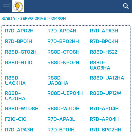
หน้าแรก
>
SERVO DRIVE
>
OMRON
R7D-AP02H
R7D-AP04H
R7D-APA3H
R7D-BP01H
R7D-BP02HH
R7D-BP04H
R88D-GT02H
R88D-GT08H
R88D-HS22
R88D-HT10
R88D-KP02H
R88D-
UA03HA
R88D-
R88D-
R88D-UA12HA
UA04HA
UA08HA
R88D-
R88D-UEP04H
R88D-UP12W
UA20HA
R88D-WT08H
R88D-WT10H
R7D-AP04H
F210-C10
R7D-APA3L
R7D-AP04H
R7D-APA3H
R7D-BP01H
R7D-BP02HH