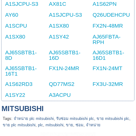
A1SJCPU-S3
AX81C
A1S62PN
AY60
A1SJCPU-S3
Q26UDEHCPU
A1SCPU
A1SX80
FX2N-48MR
A1SX80
A1SY42
AJ65FBTA-
RPH
AJ65SBTB1-
AJ65SBTB1-
AJ65SBTB1-
8D
16D
16D1
AJ65SBTB1-
FX1N-24MR
FX1N-24MT
16T1
A1S62RD3
QD77MS2
FX3U-32MR
A1SY22
A3ACPU
MITSUBISHI
Tags:
จำหน่าย plc mitsubishi
,
รับซ่อม mitsubishi plc
,
ขาย mitsubishi plc
,
ขาย plc mitsubishi
,
plc
,
mitsubishi
,
ขาย
,
ซ่อม
,
จำหน่าย