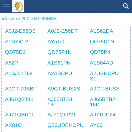
หน้าแรก
>
PLC
>
MITSUBISHI
A0J2-E56DS
A0J2-E56DT
A1S62DA
A1SY41P
AY51C
QD75D1N
QD75D2
QD75P1N
QD75P4
A62P
A1S61PN
A1S64AD
A1SJ51T64
A2ASCPU
A2USHCPU-
S1
A9GT-70KBF
A9GT-BUS2S
A9GT-BUSS
AJ61QBT11
AJ65BTB1-
AJ65BTB2-
16T
16D
AJ71QBR11
AJ71QLP21
AJ71UC24
AX81C
Q26UDEHCPU
AY60