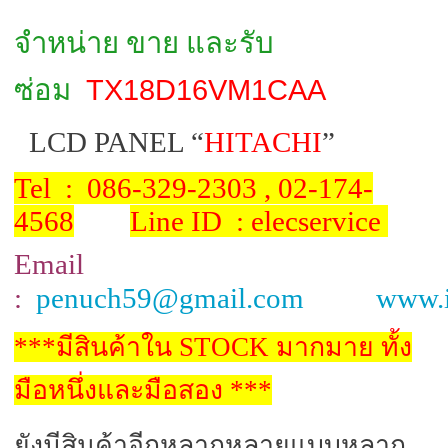
จำหน่าย ขาย และรับ
TX18D16VM1CAA
ซ่อม
LCD PANEL “
HITACHI
”
Tel : 086-329-2303 , 02-174-
4568
Line ID : elecservice
Email
:
penuch59@gmail.com
www.i
***
มีสินค้าใน
STOCK
มากมาย
ทั้ง
มือหนึ่งและมือสอง
***
ยังมีสินค้าอีกหลากหลายแบบหลาก