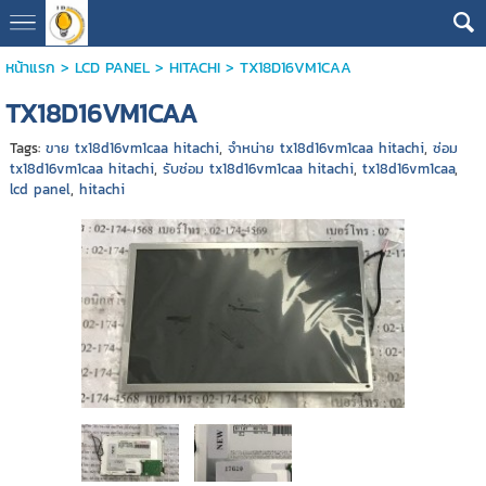
หน้าแรก
>
LCD PANEL
>
HITACHI
>
TX18D16VM1CAA
TX18D16VM1CAA
Tags:
ขาย tx18d16vm1caa hitachi
,
จำหน่าย tx18d16vm1caa hitachi
,
ซ่อม
tx18d16vm1caa hitachi
,
รับซ่อม tx18d16vm1caa hitachi
,
tx18d16vm1caa
,
lcd panel
,
hitachi